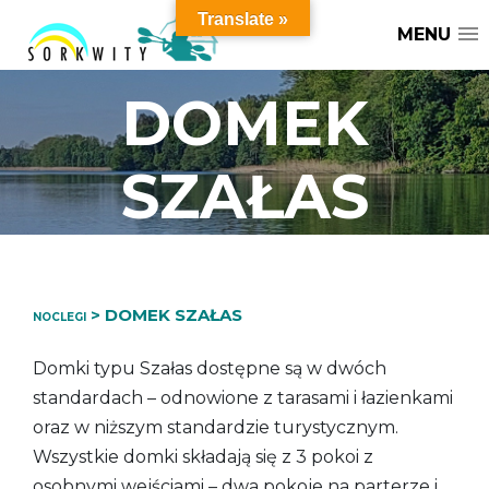
Translate »
MENU
MENU
DOMEK
SZAŁAS
>
DOMEK SZAŁAS
NOCLEGI
Domki typu Szałas dostępne są w dwóch
standardach – odnowione z tarasami i łazienkami
oraz w niższym standardzie turystycznym.
Wszystkie domki składają się z 3 pokoi z
osobnymi wejściami – dwa pokoje na parterze i